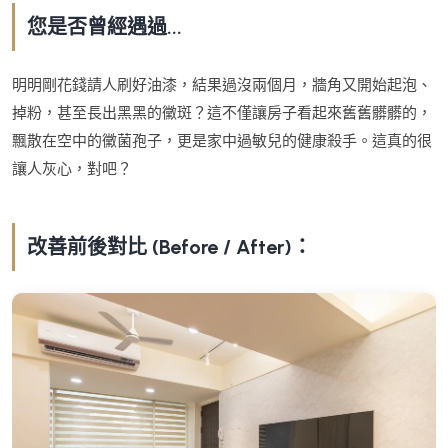
您是否曾經遇過...
明明剛花錢請人刷好油漆，結果過沒兩個月，牆角又開始起泡、
掉粉，甚至長出黑黑的黴斑？這不僅讓房子看起來舊舊髒髒的，
飄散在空中的黴菌孢子，更是家中過敏兒的健康殺手。這真的很
讓人灰心，對吧？
改善前後對比 (Before / After)：