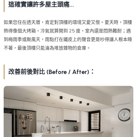
這確實讓許多屋主頭痛...
如果您住在透天厝，肯定對頂樓的環境又愛又恨。夏天時，頂樓
熱得像個大烤箱，冷氣就算開到 25 度，室內還是悶熱難耐；遇
到梅雨季或颱風天，雨點打在鐵皮上的聲音更是吵得讓人根本睡
不著，最後頂樓只能淪為堆放雜物的倉庫。
改善前後對比 (Before / After)：