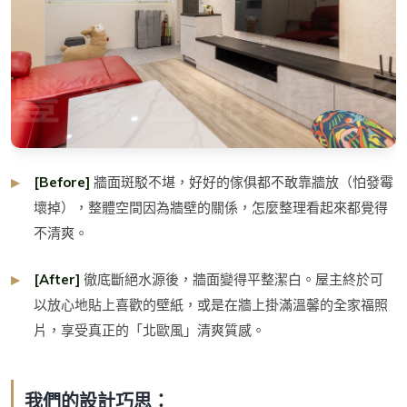
[Before]
牆面斑駁不堪，好好的傢俱都不敢靠牆放（怕發霉
壞掉），整體空間因為牆壁的關係，怎麼整理看起來都覺得
不清爽。
[After]
徹底斷絕水源後，牆面變得平整潔白。屋主終於可
以放心地貼上喜歡的壁紙，或是在牆上掛滿溫馨的全家福照
片，享受真正的「北歐風」清爽質感。
我們的設計巧思：