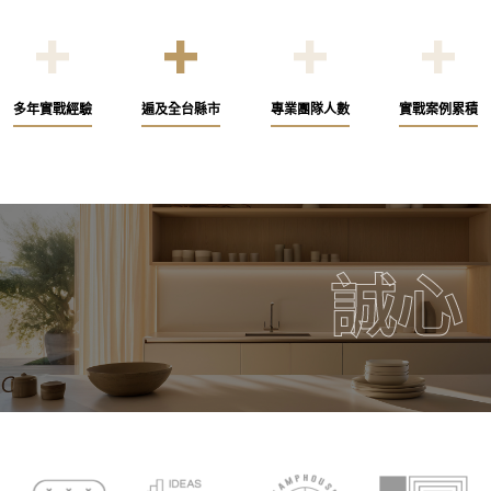
+
+
+
+
多年實戰經驗
遍及全台縣市
專業團隊人數
實戰案例累積
誠