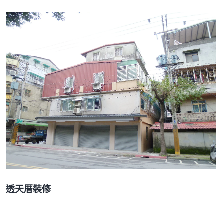
透天厝裝修